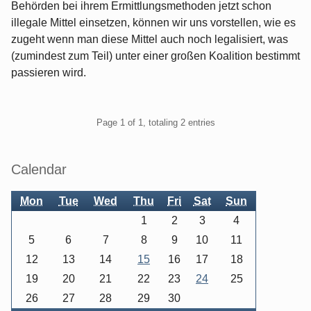
Behörden bei ihrem Ermittlungsmethoden jetzt schon
illegale Mittel einsetzen, können wir uns vorstellen, wie es
zugeht wenn man diese Mittel auch noch legalisiert, was
(zumindest zum Teil) unter einer großen Koalition bestimmt
passieren wird.
Pagination
Page 1 of 1, totaling 2 entries
Sidebar
Calendar
Mon
Tue
Wed
Thu
Fri
Sat
Sun
1
2
3
4
5
6
7
8
9
10
11
12
13
14
15
16
17
18
19
20
21
22
23
24
25
26
27
28
29
30