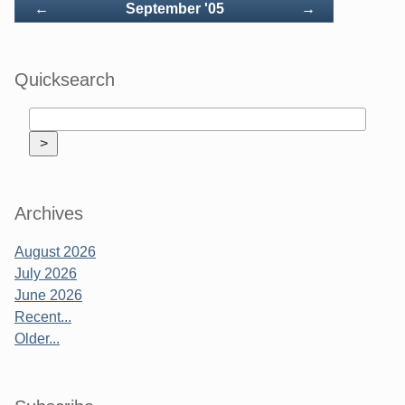
Back
Forward
←
September '05
→
Quicksearch
Archives
August 2026
July 2026
June 2026
Recent...
Older...