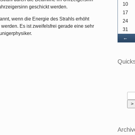
10
hrzeigersinn geschickt werden.
17
annt, wenn die Energie des Strahls erhöht
24
n werden. Es ist zweifelsfrei gerade eine sehr
31
unigerphysiker.
Ba
←
Quick
Archiv