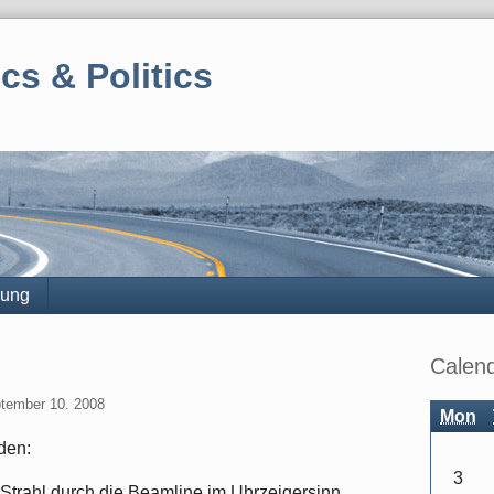
cs & Politics
rung
Sidebar
Calen
tember 10. 2008
Mon
den:
3
 Strahl durch die Beamline im Uhrzeigersinn