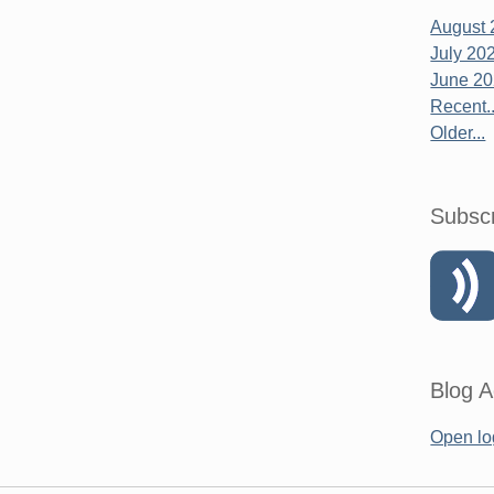
August 
July 20
June 2
Recent..
Older...
Subsc
Blog A
Open lo