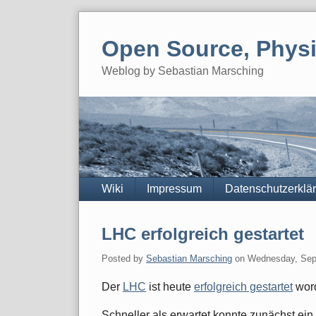
Skip
to
Open Source, Physi
content
Weblog by Sebastian Marsching
Navigation
Wiki
Impressum
Datenschutzerklä
LHC erfolgreich gestartet
Posted by
Sebastian Marsching
on
Wednesday, Sep
Der
LHC
ist heute
erfolgreich gestartet
wor
Schneller als erwartet konnte zunächst ein