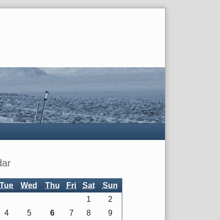
dar
Tue
Wed
Thu
Fri
Sat
Sun
1
2
4
5
6
7
8
9