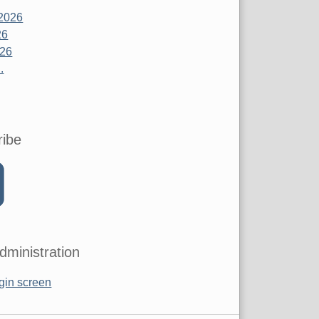
2026
26
026
.
ribe
dministration
gin screen