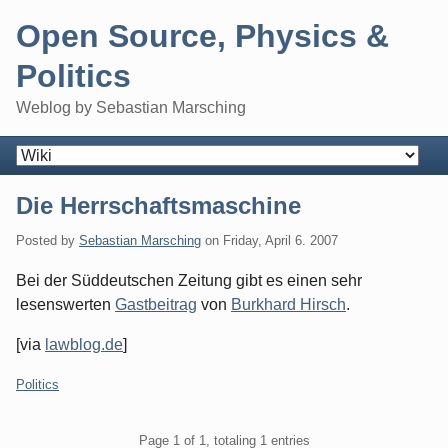
Skip
Open Source, Physics &
to
content
Politics
Weblog by Sebastian Marsching
Navigation
Die Herrschaftsmaschine
Posted by
Sebastian Marsching
on
Friday, April 6. 2007
Bei der Süddeutschen Zeitung gibt es einen sehr
lesenswerten
Gastbeitrag
von
Burkhard Hirsch
.
[via
lawblog.de
]
Categories:
Politics
Pagination
Page 1 of 1, totaling 1 entries