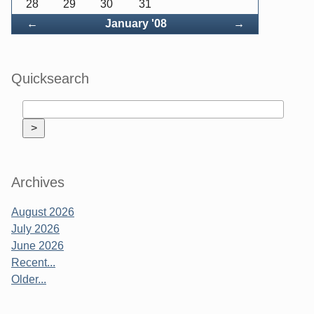
28
29
30
31
Back
Forward
←
January '08
→
Quicksearch
Archives
August 2026
July 2026
June 2026
Recent...
Older...