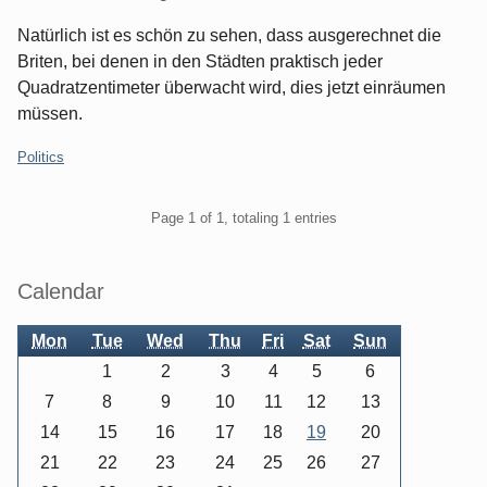
Natürlich ist es schön zu sehen, dass ausgerechnet die
Briten, bei denen in den Städten praktisch jeder
Quadratzentimeter überwacht wird, dies jetzt einräumen
müssen.
Categories:
Politics
Pagination
Page 1 of 1, totaling 1 entries
Sidebar
Calendar
Mon
Tue
Wed
Thu
Fri
Sat
Sun
1
2
3
4
5
6
7
8
9
10
11
12
13
14
15
16
17
18
19
20
21
22
23
24
25
26
27