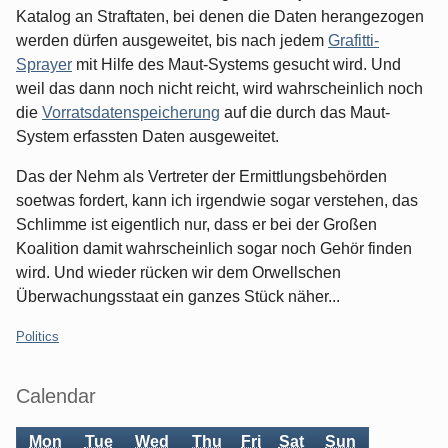
Katalog an Straftaten, bei denen die Daten herangezogen
werden dürfen ausgeweitet, bis nach jedem
Grafitti-
Sprayer
mit Hilfe des Maut-Systems gesucht wird. Und
weil das dann noch nicht reicht, wird wahrscheinlich noch
die
Vorratsdatenspeicherung
auf die durch das Maut-
System erfassten Daten ausgeweitet.
Das der Nehm als Vertreter der Ermittlungsbehörden
soetwas fordert, kann ich irgendwie sogar verstehen, das
Schlimme ist eigentlich nur, dass er bei der Großen
Koalition damit wahrscheinlich sogar noch Gehör finden
wird. Und wieder rücken wir dem Orwellschen
Überwachungsstaat ein ganzes Stück näher...
Categories:
Politics
Sidebar
Calendar
Mon
Tue
Wed
Thu
Fri
Sat
Sun