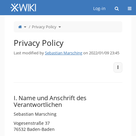
Home
Togg
Log-in
Toggle
Toggle
Privacy Policy
the
the
parent
hierarchy
tree
tree
of
under
Privacy
Privacy
Policy.
Policy.
Privacy Policy
Last modified by
Sebastian Marsching
on 2022/01/09 23:45
More Act
I. Name und Anschrift des
Verantwortlichen
Sebastian Marsching
Vogesenstraße 37
76532 Baden-Baden