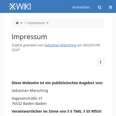
Startseite
Nav
Anmelden
Schalte
Schalte
Impressum
den
den
übergeordneten
Verzeichnisbaum
Baum
unter
von
Impressum
Impressum
um.
um.
Impressum
Zuletzt geändert von
Sebastian Marsching
am 2022/01/09
23:47
Weitere 
Diese Webseite ist ein publizistisches Angebot von:
Sebastian Marsching
Vogesenstraße 37
76532 Baden-Baden
Verantwortlicher im Sinne von § 5 TMG, § 55 RfStV: