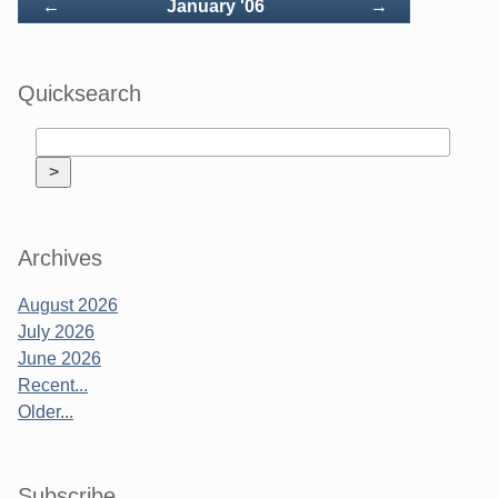
Back
Forward
←
January '06
→
Quicksearch
Archives
August 2026
July 2026
June 2026
Recent...
Older...
Subscribe