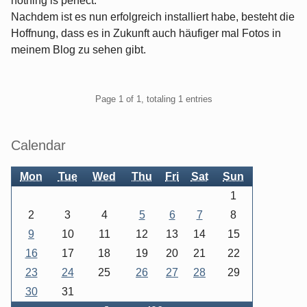
nothing is perfect.
Nachdem ist es nun erfolgreich installiert habe, besteht die
Hoffnung, dass es in Zukunft auch häufiger mal Fotos in
meinem Blog zu sehen gibt.
Pagination
Page 1 of 1, totaling 1 entries
Sidebar
Calendar
Mon
Tue
Wed
Thu
Fri
Sat
Sun
1
2
3
4
5
6
7
8
9
10
11
12
13
14
15
16
17
18
19
20
21
22
23
24
25
26
27
28
29
30
31