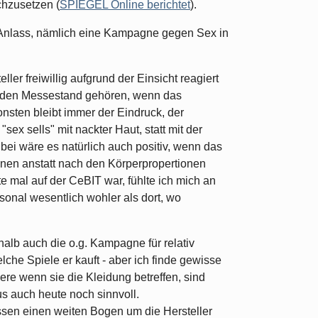
chzusetzen (
SPIEGEL Online berichtet
).
n Anlass, nämlich eine Kampagne gegen Sex in
er freiwillig aufgrund der Einsicht reagiert
an den Messestand gehören, wenn das
sten bleibt immer der Eindruck, der
sex sells" mit nackter Haut, statt mit der
bei wäre es natürlich auch positiv, wenn das
onen anstatt nach den Körperpropertionen
e mal auf der CeBIT war, fühlte ich mich an
rsonal wesentlich wohler als dort, wo
halb auch die o.g. Kampagne für relativ
lche Spiele er kauft - aber ich finde gewisse
e wenn sie die Kleidung betreffen, sind
us auch heute noch sinnvoll.
ssen einen weiten Bogen um die Hersteller