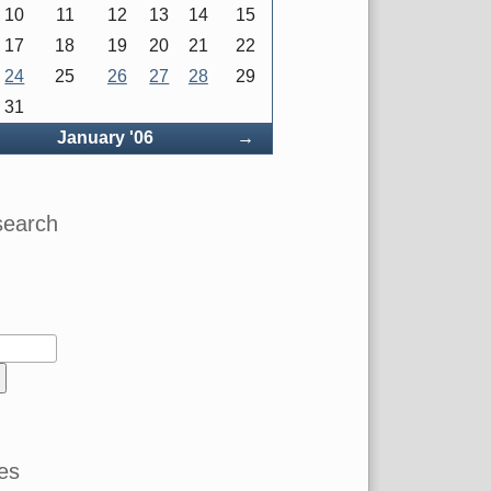
10
11
12
13
14
15
17
18
19
20
21
22
24
25
26
27
28
29
31
ck
Forward
January '06
→
search
es