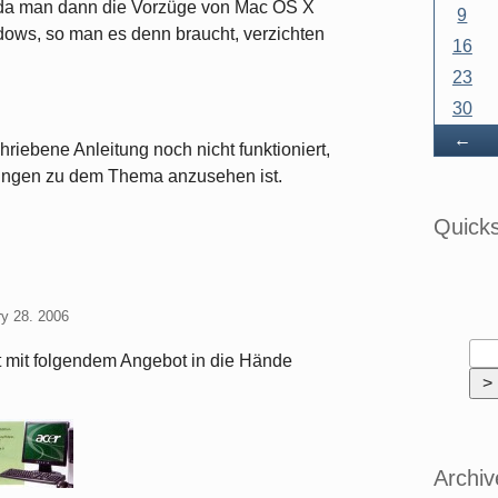
 da man dann die Vorzüge von Mac OS X
9
ndows, so man es denn braucht, verzichten
16
23
30
Ba
←
hriebene Anleitung noch nicht funktioniert,
ungen zu dem Thema anzusehen ist.
Quick
ry 28. 2006
kt mit folgendem Angebot in die Hände
Archiv